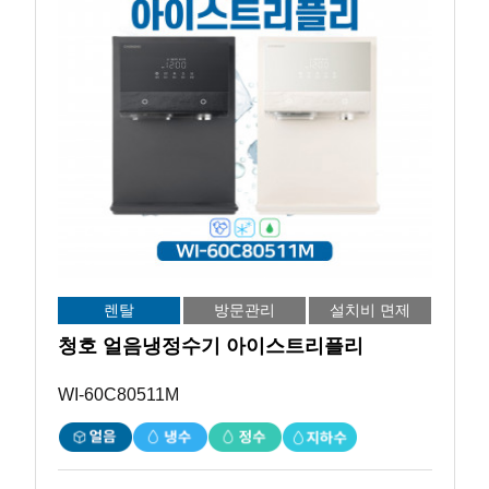
렌탈
방문관리
설치비 면제
청호 얼음냉정수기 아이스트리플리
WI-60C80511M