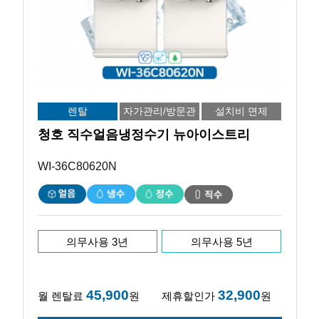
렌탈
자가관리/방문관
설치비 면제
리
청호 직수얼음냉정수기 뉴아이스트리
WI-36C80620N
의무사용 3년
의무사용 5년
45,900
32,900
월 렌탈료
원
제휴할인가
원