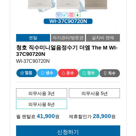
렌탈
자가관리/방문관
설치비 면제
리
청호 직수미니얼음정수기 더엠 The M WI-
37C90720N
WI-37C90720N
의무사용 3년
의무사용 5년
의무사용 6년
41,900
28,900
월 렌탈료
원
제휴할인가
원