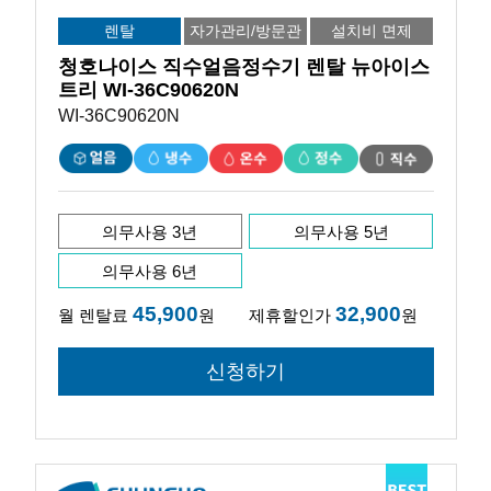
렌탈
자가관리/방문관
설치비 면제
리
청호나이스 직수얼음정수기 렌탈 뉴아이스
트리 WI-36C90620N
WI-36C90620N
의무사용 3년
의무사용 5년
의무사용 6년
45,900
32,900
월 렌탈료
원
제휴할인가
원