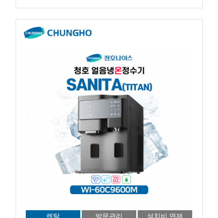
렌탈
방문관리
설치비 면제