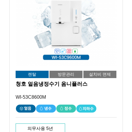
렌탈
방문관리
설치비 면제
청호 얼음냉정수기 옴니플러스
WI-53C8600M
의무사용 5년