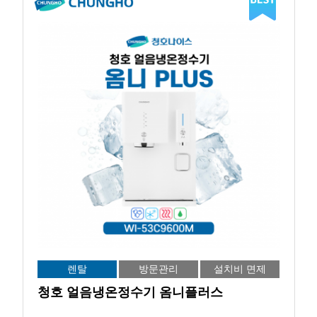
렌탈
방문관리
설치비 면제
청호 얼음냉온정수기 옴니플러스