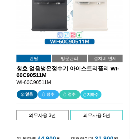
렌탈
방문관리
설치비 면제
청호 얼음냉온정수기 아이스트리플리 WI-
60C90511M
WI-60C90511M
의무사용 3년
의무사용 5년
44,900
31,900
월 렌탈료
원
제휴할인가
원