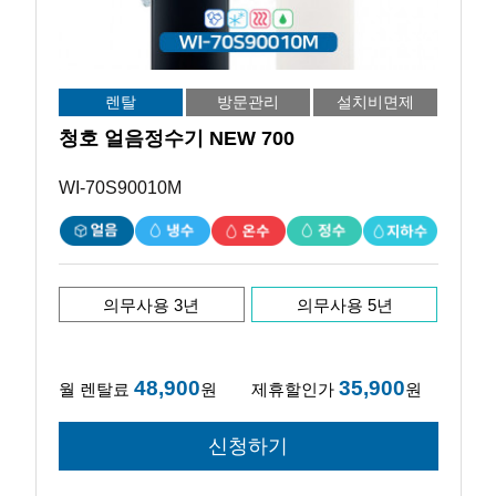
렌탈
방문관리
설치비면제
청호 얼음정수기 NEW 700
WI-70S90010M
의무사용 3년
의무사용 5년
48,900
35,900
월 렌탈료
원
제휴할인가
원