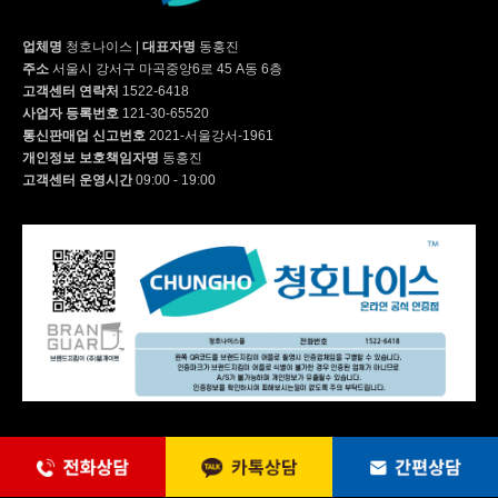
업체명
청호나이스
|
대표자명
동홍진
주소
서울시 강서구 마곡중앙6로 45 A동 6층
고객센터 연락처
1522-6418
사업자 등록번호
121-30-65520
통신판매업 신고번호
2021-서울강서-1961
개인정보 보호책임자명
동홍진
고객센터 운영시간
09:00 - 19:00