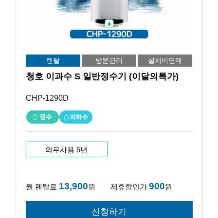
렌탈
방문관리
설치비면제
청호 이과수 S 일반정수기 (이달의특가)
CHP-1290D
의무사용 5년
13,900
900
월 렌탈료
원
제휴할인가
원