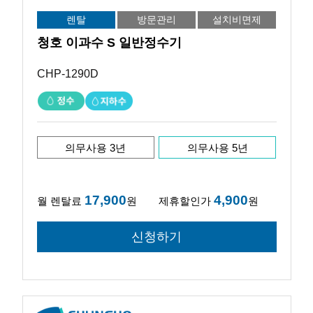
렌탈
방문관리
설치비면제
청호 이과수 S 일반정수기
CHP-1290D
의무사용 3년
의무사용 5년
17,900
4,900
월 렌탈료
원
제휴할인가
원