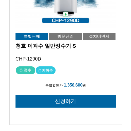
특별판매
방문관리
설치비면제
청호 이과수 일반정수기 S
CHP-1290D
1,356,600
특별할인가
원