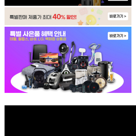
WP-45S90510M | 31,900
WP-4S9P51CM | 33,900
WP-45S90510N | 33,900
WI-70S9P010M | 49,900
WI-80S9P510M | 52,900