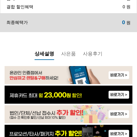
WP-60C90010M | 25,900
결합 할인혜택
0
원
0
최종혜택가
원
WP-30C8560N | 23,900
WP-30C9560N | 24,900
상세설명
사은품
사용후기
WP-60C90010M | 24,900
WP-60C90010M | 24,900
IM-50G604S0 | 59,900