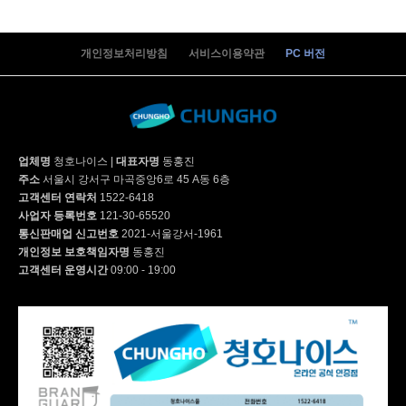
CHDH-120JA | 20,900
개인정보처리방침
서비스이용약관
PC 버전
AH-12H6050 | 27,900
업체명
청호나이스
|
대표자명
동홍진
AP-10H4553 | 17,900
주소
서울시 강서구 마곡중앙6로 45 A동 6층
고객센터 연락처
1522-6418
사업자 등록번호
121-30-65520
통신판매업 신고번호
2021-서울강서-1961
AP-11H5560 | 29,900
개인정보 보호책임자명
동홍진
고객센터 운영시간
09:00 - 19:00
AV-06H3050 | 31,900
AP-26H7050 | 20,900