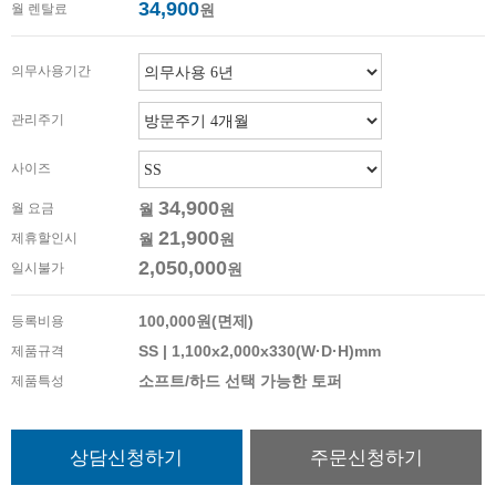
34,900
월 렌탈료
원
의무사용기간
관리주기
사이즈
34,900
월 요금
월
원
21,900
제휴할인시
월
원
2,050,000
일시불가
원
100,000원(면제)
등록비용
SS | 1,100x2,000x330(W·D·H)mm
제품규격
소프트/하드 선택 가능한 토퍼
제품특성