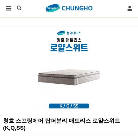
청호 스프링에어 탑퍼분리 매트리스 로얄스위트
(K,Q,SS)