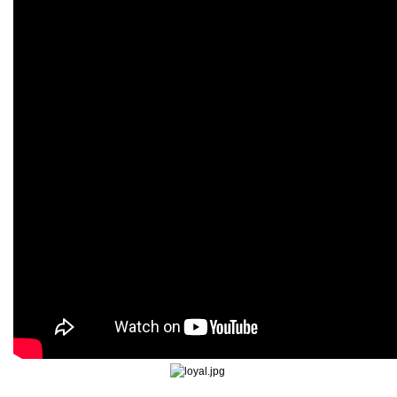
WI-55S8500M | 42,900
WI-55S90510M | 42,900
WI-36C80620N | 45,900
WI-36C90620N | 45,900
WI-53C8600M | 31,900